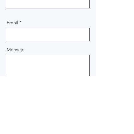
Email
Mensaje
Enviar
Únete a nuestra lista de